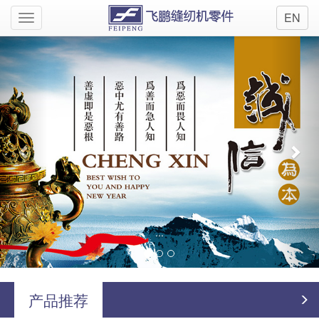
EN
Toggle
navigation
Previous
Nex
...
产品推荐